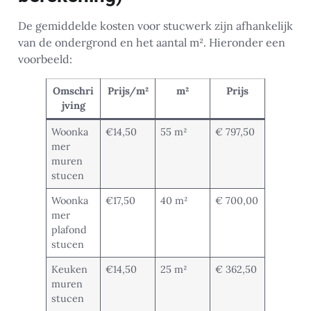
De gemiddelde kosten voor stucwerk zijn afhankelijk
van de ondergrond en het aantal m². Hieronder een
voorbeeld:
Omschri
Prijs/m²
m²
Prijs
jving
Woonka
€14,50
55 m²
€ 797,50
mer
muren
stucen
Woonka
€17,50
40 m²
€ 700,00
mer
plafond
stucen
Keuken
€14,50
25 m²
€ 362,50
muren
stucen