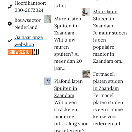
Hoofdkantoor:
is het...
030-2072024
Muur laten
Muren laten
Stucen in
Bouwsector
Spuiten in
Zaandam
Nederland
Zaandam
Je muur stucen
Ga naar onze
Wilt u uw
is een
webshop
muren
populaire
spuiten? Al
manier in
meer dan 20
Zaandam om...
jaar...
Fermacell
Plafond laten
platen stucen
Spuiten in
in Zaandam
Zaandam
Fermacell
Wilt u een
platen stucen
strakke en
is een slimme
moderne
keuze voor
uitstraling voor
iedereen uit...
uw interieur?...