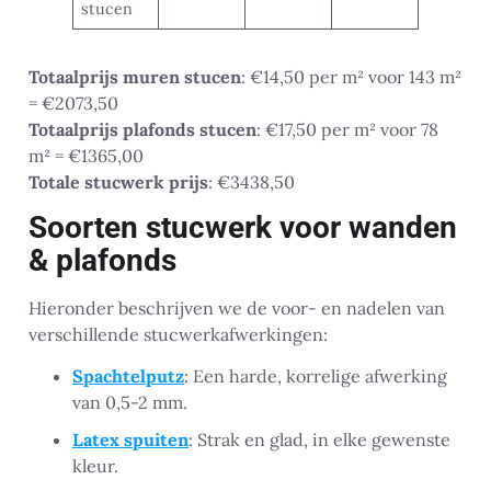
stucen
Totaalprijs muren stucen
: €14,50 per m² voor 143 m²
= €2073,50
Totaalprijs plafonds stucen
: €17,50 per m² voor 78
m² = €1365,00
Totale stucwerk prijs
: €3438,50
Soorten stucwerk voor wanden
& plafonds
Hieronder beschrijven we de voor- en nadelen van
verschillende stucwerkafwerkingen:
Spachtelputz
: Een harde, korrelige afwerking
van 0,5-2 mm.
Latex spuiten
: Strak en glad, in elke gewenste
kleur.