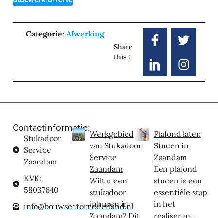
Categorie:
Afwerking
Share
this :
Contactinformatie:
Werkgebied
Plafond laten
Stukadoor
van Stukadoor
Stucen in
Service
Service
Zaandam
Zaandam
Zaandam
Een plafond
KVK:
Wilt u een
stucen is een
58037640
stukadoor
essentiële stap
inhuren in
in het
info@bouwsectornederland.nl
Zaandam? Dit
realiseren...