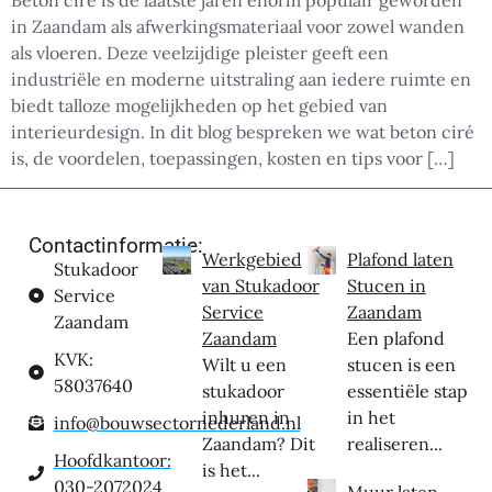
Beton ciré is de laatste jaren enorm populair geworden
in Zaandam als afwerkingsmateriaal voor zowel wanden
als vloeren. Deze veelzijdige pleister geeft een
industriële en moderne uitstraling aan iedere ruimte en
biedt talloze mogelijkheden op het gebied van
interieurdesign. In dit blog bespreken we wat beton ciré
is, de voordelen, toepassingen, kosten en tips voor […]
Contactinformatie:
Werkgebied
Plafond laten
Stukadoor
van Stukadoor
Stucen in
Service
Service
Zaandam
Zaandam
Zaandam
Een plafond
KVK:
Wilt u een
stucen is een
58037640
stukadoor
essentiële stap
inhuren in
in het
info@bouwsectornederland.nl
Zaandam? Dit
realiseren...
Hoofdkantoor:
is het...
030-2072024
Muur laten