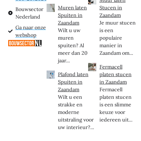
Muren laten
Stucen in
Bouwsector
Spuiten in
Zaandam
Nederland
Zaandam
Je muur stucen
Ga naar onze
Wilt u uw
is een
webshop
muren
populaire
spuiten? Al
manier in
meer dan 20
Zaandam om...
jaar...
Fermacell
Plafond laten
platen stucen
Spuiten in
in Zaandam
Zaandam
Fermacell
Wilt u een
platen stucen
strakke en
is een slimme
moderne
keuze voor
uitstraling voor
iedereen uit...
uw interieur?...