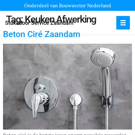
Onderdeel van Bouwsector Nederland
Tag:
Keuken Afwerking
Stukadoor Service Zaandam
Beton Ciré Zaandam