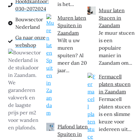
Hoofdkantoor:
is het...
030-2072024
Muur laten
Muren laten
Stucen in
Bouwsector
Spuiten in
Zaandam
Nederland
Zaandam
Je muur stucen
Ga naar onze
Wilt u uw
is een
webshop
muren
populaire
spuiten? Al
manier in
meer dan 20
Zaandam om...
jaar...
Fermacell
platen stucen
in Zaandam
Fermacell
platen stucen
is een slimme
keuze voor
Plafond laten
iedereen uit...
Spuiten in