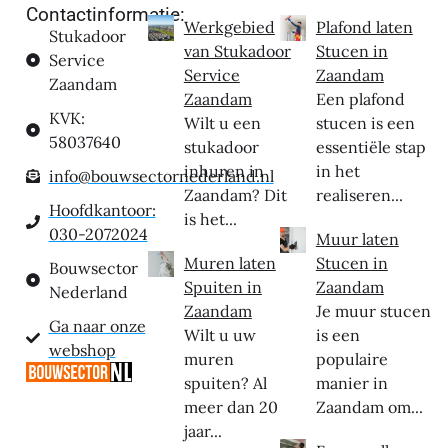
Contactinformatie:
Werkgebied
Plafond laten
Stukadoor
van Stukadoor
Stucen in
Service
Service
Zaandam
Zaandam
Zaandam
Een plafond
KVK:
Wilt u een
stucen is een
58037640
stukadoor
essentiële stap
inhuren in
in het
info@bouwsectornederland.nl
Zaandam? Dit
realiseren...
Hoofdkantoor:
is het...
030-2072024
Muur laten
Muren laten
Stucen in
Bouwsector
Spuiten in
Zaandam
Nederland
Zaandam
Je muur stucen
Ga naar onze
Wilt u uw
is een
webshop
muren
populaire
spuiten? Al
manier in
meer dan 20
Zaandam om...
jaar...